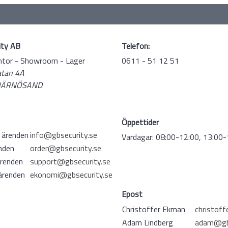
ity AB
Telefon:
tor - Showroom - Lager
0611 - 51 12 51
atan 4A
 HÄRNÖSAND
Öppettider
 ärenden
info@gbsecurity.se
Vardagar: 08:00-12:00, 13:00-
nden
order@gbsecurity.se
renden
support@gbsecurity.se
ärenden
ekonomi@gbsecurity.se
Epost
Christoffer Ekman
christoff
Adam Lindberg
adam@gbs