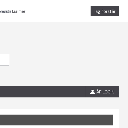
Jag förstår
hemsida
Läs mer
ÅF LOGIN