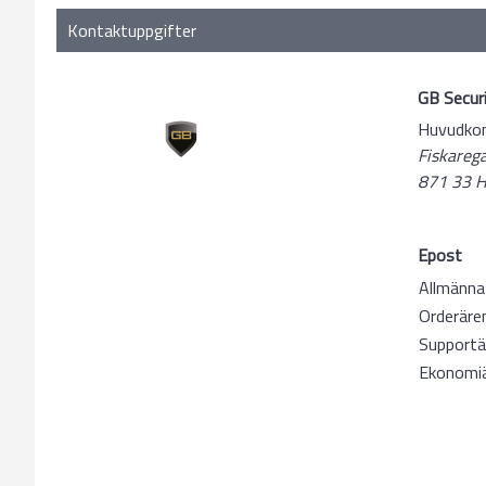
Kontaktuppgifter
GB Secur
Huvudkon
Fiskareg
871 33
Epost
Allmänna
Orderäre
Supportä
Ekonomi