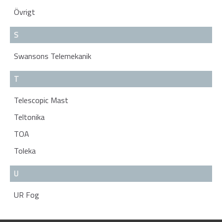
Övrigt
S
Swansons Telemekanik
T
Telescopic Mast
Teltonika
TOA
Toleka
U
UR Fog