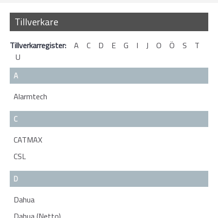
Tillverkare
Tillverkarregister:
A
C
D
E
G
I
J
O
Ö
S
T
U
A
Alarmtech
C
CATMAX
CSL
D
Dahua
Dahua (Netto)