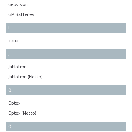
Geovision
GP Batteries
I
Imou
J
Jablotron
Jablotron (Netto)
O
Optex
Optex (Netto)
Ö