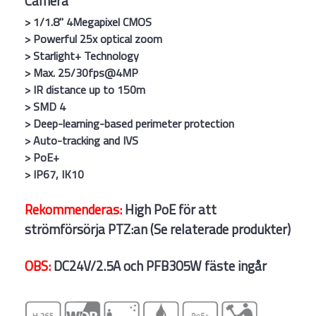
Camera
> 1/1.8" 4Megapixel CMOS
> Powerful 25x optical zoom
> Starlight+ Technology
> Max. 25/30fps@4MP
> IR distance up to 150m
> SMD 4
> Deep-learning-based perimeter protection
> Auto-tracking and IVS
> PoE+
> IP67, IK10
Rekommenderas:
High PoE för att
strömförsörja PTZ:an (Se relaterade produkter)
OBS:
DC24V/2.5A och PFB305W fäste ingår